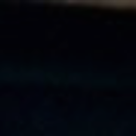
v.3.1